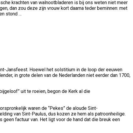
ische krachten van walnootbladeren is bij ons weten niet meer
ggen, dan zou deze zijn vrouw kort daarna teder beminnen: met
oen stond …
e Sint-Jansfeest. Hoewel het solstitium in de loop der eeuwen
lender, in grote delen van de Nederlanden niet eerder dan 1700,
jgeloof” uit te roeien, begon de Kerk al die
orspronkelijk waren de “Pekes” de aloude Sint-
lding van Sint-Paulus, dus kozen ze hem als patroonheilige.
s geen factuur van. Het ligt voor de hand dat die breuk een