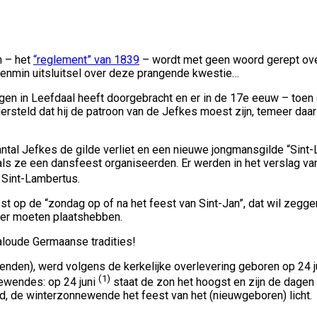
n – het
“reglement” van 1839
– wordt met geen woord gerept over
venmin uitsluitsel over deze prangende kwestie…
en in Leefdaal heeft doorgebracht en er in de 17e eeuw – toen 
steld dat hij de patroon van de Jefkes moest zijn, temeer daar 
aantal Jefkes de gilde verliet en een nieuwe jongmansgilde “Si
als ze een dansfeest organiseerden. Er werden in het verslag 
 Sint-Lambertus.
 op de “zondag op of na het feest van Sint-Jan”, dat wil zeggen
ber moeten plaatshebben.
 aloude Germaanse tradities!
ienden), werd volgens de kerkelijke overlevering geboren op 24 j
(1)
ewendes: op 24 juni
staat de zon het hoogst en zijn de dagen
 de winterzonnewende het feest van het (nieuwgeboren) licht.