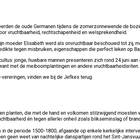
eerden de oude Germanen tijdens de zomerzonnewende de boze 
voor vruchtbaarheid, rechtschapenheid en welsprekendheid.
ijn moeder Elisabeth werd als onvruchtbaar beschouwd tot zij, me
dikte tegen misbruiken, eigenschappen die perfect leken op Ba
tus: jonge, huwbare mannen presenteren zich rond 24 juni aan d
want met de meiboomplantingen en andere vruchtbaarheidsriten.
vereringen, vinden we bij de Jefkes terug.
en planten, die met de hand en volkomen stilzwijgend moesten w
chtbaarheid én tegen allerlei onheil zoals blikseminslag of bran
s in de periode 1500-1800, afgaande op enkele kerkelijke inter
n geen weet van nachtelijke danspartijen rond het Sint-Jansvuu