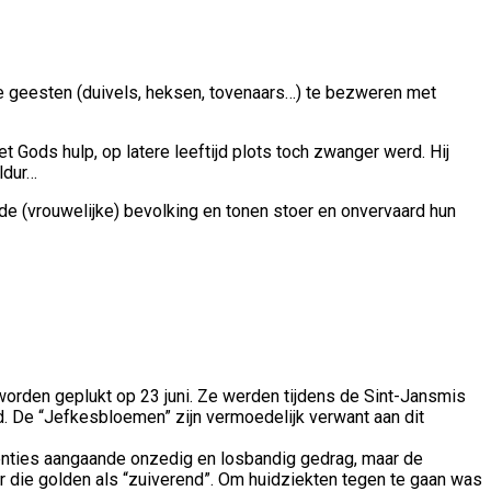
geesten (duivels, heksen, tovenaars…) te bezweren met
t Gods hulp, op latere leeftijd plots toch zwanger werd. Hij
ldur…
e (vrouwelijke) bevolking en tonen stoer en onvervaard hun
orden geplukt op 23 juni. Ze werden tijdens de Sint-Jansmis
d. De “Jefkesbloemen” zijn vermoedelijk verwant aan dit
venties aangaande onzedig en losbandig gedrag, maar de
r die golden als “zuiverend”. Om huidziekten tegen te gaan was