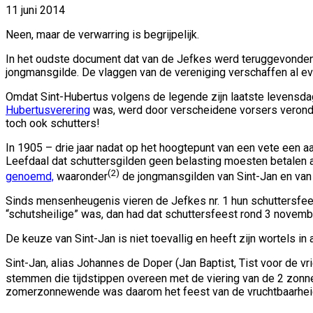
11 juni 2014
Neen, maar de verwarring is begrijpelijk.
In het oudste document dat van de Jefkes werd teruggevonde
jongmansgilde. De vlaggen van de vereniging verschaffen al e
Omdat Sint-Hubertus volgens de legende zijn laatste levensdag
Hubertusverering
was, werd door verscheidene vorsers veronder
toch ook schutters!
In 1905 – drie jaar nadat op het hoogtepunt van een vete een 
Leefdaal dat schuttersgilden geen belasting moesten betalen 
(2)
genoemd,
waaronder
de jongmansgilden van Sint-Jan en van
Sinds mensenheugenis vieren de Jefkes nr. 1 hun schuttersfeest
“schutsheilige” was, dan had dat schuttersfeest rond 3 novem
De keuze van Sint-Jan is niet toevallig en heeft zijn wortels in
Sint-Jan, alias Johannes de Doper (Jan Baptist, Tist voor de vr
stemmen die tijdstippen overeen met de viering van de 2 zonn
zomerzonnewende was daarom het feest van de vruchtbaarheid,