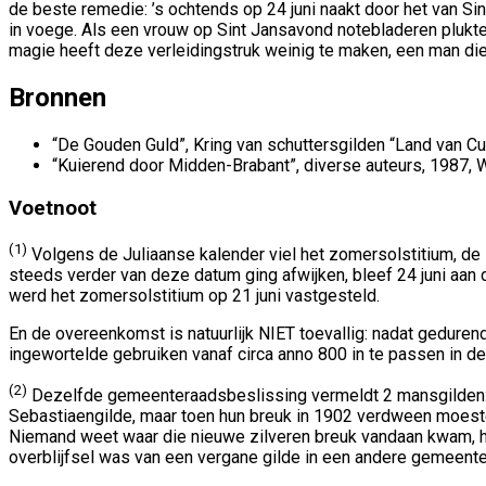
de beste remedie: ’s ochtends op 24 juni naakt door het van S
in voege. Als een vrouw op Sint Jansavond notebladeren plukte
magie heeft deze verleidingstruk weinig te maken, een man di
Bronnen
“De Gouden Guld”, Kring van schuttersgilden “Land van Cu
“Kuierend door Midden-Brabant”, diverse auteurs, 1987, 
Voetnoot
(1)
Volgens de Juliaanse kalender viel het zomersolstitium, de la
steeds verder van deze datum ging afwijken, bleef 24 juni aan 
werd het zomersolstitium op 21 juni vastgesteld.
En de overeenkomst is natuurlijk NIET toevallig: nadat geduren
ingewortelde gebruiken vanaf circa anno 800 in te passen in de 
(2)
Dezelfde gemeenteraadsbeslissing vermeldt 2 mansgilden: Si
Sebastiaengilde, maar toen hun breuk in 1902 verdween moeste
Niemand weet waar die nieuwe zilveren breuk vandaan kwam, h
overblijfsel was van een vergane gilde in een andere gemeent