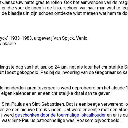
int-Jansdauw natte gras te rollen. Ook het aanwenden van de mag
 en die voor de noen in de linkerschoen van haar man wist te le
e de blaadjes in zijn schoen ontdekte wist meteen wat hem te d
yck” 1933-1983, uitgeverij Van Spijck, Venlo
Winksele
ngste dag van het jaar, op 24 juni, net als later het christelijk
dit feest gekoppeld. Pas bij de invoering van de Gregoriaanse ka
de honderden jaren tevergeefs werd geprobeerd om het aloude “bi
eigen kalender en er een christelijke draai aan te geven.
nt-Paulus en Sint-Sebastiaen. Dat is een beetje verwarrend: o
n ze een nieuwe breuk vinden. Dat werd er eentje met een afbee
ij werd
geschonken door de toenmalige lokaalhouder
en er is du
e waar Sint-Paulus patroonheilige was. Vossem bijvoorbeeld…