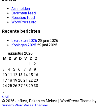
Aanmelden
Berichten feed
Reacties feed
WordPress.org
Recente berichten
Laureaten 2026
28 juni 2026
Koningen 2025
29 juni 2025
augustus 2026
M
D
W
D
V
Z
Z
1
2
3
4
5
6
7
8
9
10
11
12
13
14
15
16
17
18
19
20
21
22
23
24
25
26
27
28
29
30
31
« jun
© 2026 Jefkes, Pekes en Mekes
| WordPress Theme by
Superb WordPress Themes